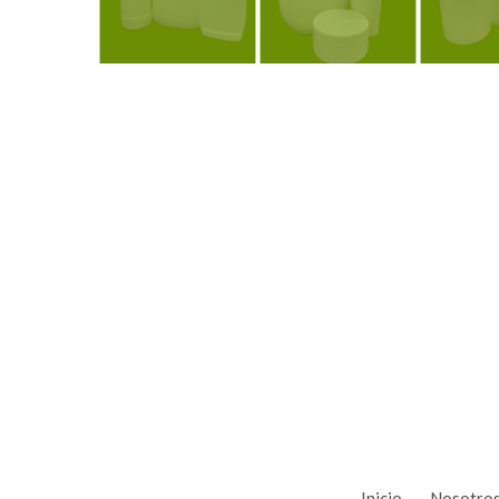
Ver
Ver
V
Inicio
Nosotro