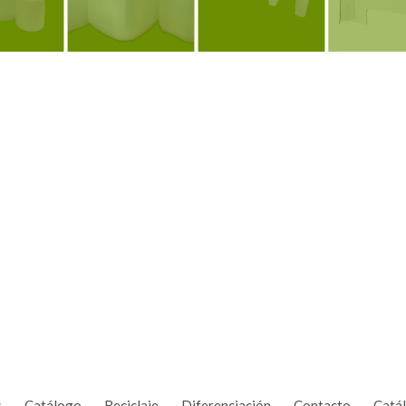
er
Ver
Ver
Ver
s
Catálogo
Reciclaje
Diferenciación
Contacto
Catá