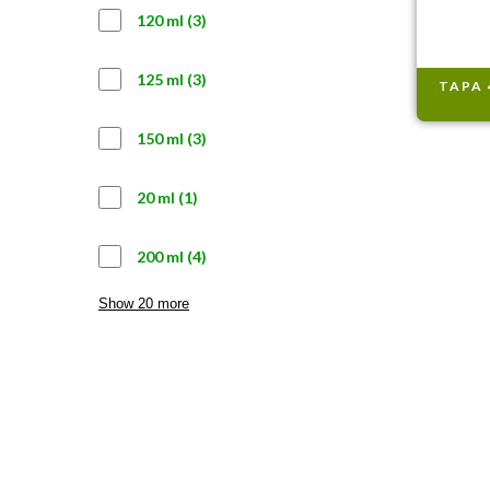
3
120 ml
3
productos
3
125 ml
3
TAPA
productos
3
150 ml
3
productos
1
20 ml
1
producto
4
200 ml
4
productos
Show 20 more