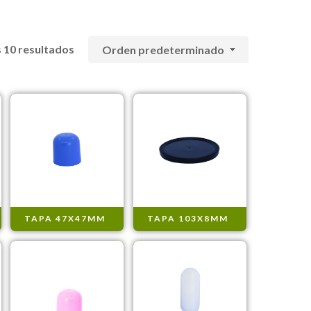
 10 resultados
Orden predeterminado
TAPA 47X47MM
TAPA 103X8MM