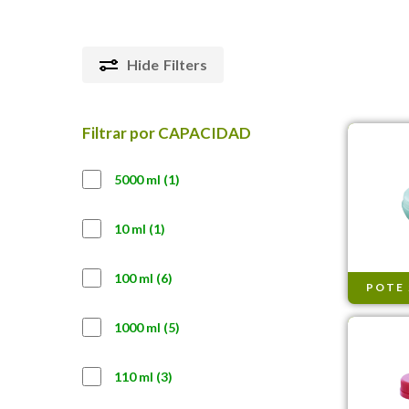
Hide
Filters
Filtrar por CAPACIDAD
1
5000 ml
1
producto
1
10 ml
1
producto
6
100 ml
6
POTE
productos
5
1000 ml
5
productos
3
110 ml
3
productos