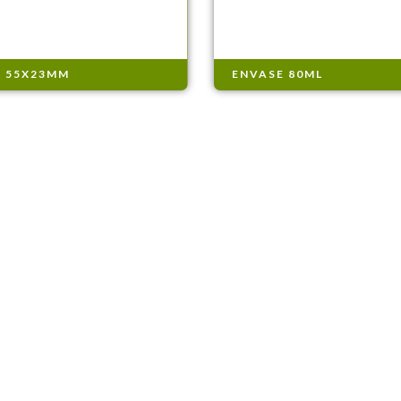
 55X23MM
ENVASE 80ML