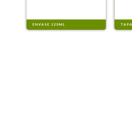
ENVASE 120ML
TAPA