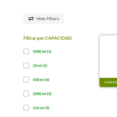
Hide
Filters
Filtrar por CAPACIDAD
1
5000 ml
1
producto
1
10 ml
1
producto
6
100 ml
6
ENVAS
productos
5
1000 ml
5
productos
3
110 ml
3
productos