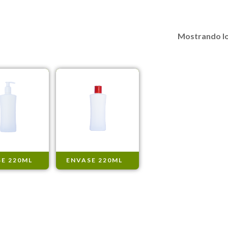
Mostrando lo
E 220ML
ENVASE 220ML