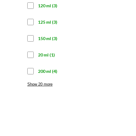
3
120 ml
3
productos
3
125 ml
3
productos
3
150 ml
3
productos
1
20 ml
1
producto
4
200 ml
4
productos
Show 20 more